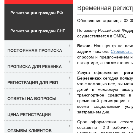
Временная регист
Регистрация граждан РФ
Обновление страницы: 02.0
По закону Российской Феде
Регистрация граждан СНГ
осуществляется в ОМВД.
Важно.
Наш центр не печа
ПОСТОЯННАЯ ПРОПИСКА
задним числом.
Стоимость
спросом и предложением н
в квартире, а так же степен
ПРОПИСКА ДЛЯ РЕБЕНКА
Услуга оформления
рег
Березниках
сегодня польз
РЕГИСТРАЦИЯ ДЛЯ РВП
что с помощью нее, вы може
детей в желаемую школу,
транспортное средство 
ОТВЕТЫ НА ВОПРОСЫ
временной регистрации в 
всеми социальными ус
завтрашнем дне.
ЦЕНА РЕГИСТРАЦИИ
Срок оформления
лега
составляет 2-3 рабочих
ОТЗЫВЫ КЛИЕНТОВ
несколько подходящих м