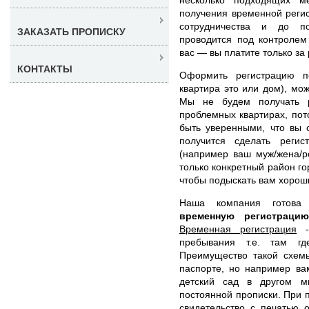
получения временной реги
сотрудничества и до по
ЗАКАЗАТЬ ПРОПИСКУ
проводится под контролем
вас — вы платите только за 
КОНТАКТЫ
Оформить регистрацию п
квартира это или дом), мо
Мы не будем получать р
проблемных квартирах, по
быть уверенными, что вы 
получится сделать реги
(например ваш муж/жена/р
только конкретный район го
чтобы подыскать вам хорош
Наша компания готов
временную регистраци
Временная регистрация
- 
пребывания т.е. там гд
Преимущество такой схемы
паспорте, но например ва
детский сад в другом м
постоянной прописки. При 
свидетельство с печатью 