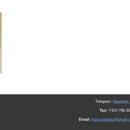
Telegram:
Нажмите 
Тел:
7-937-796-30
Email:
kupi.propisku@gmail.