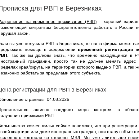
Прописка для РВП в Березниках
Разрешение на временное проживание (РВП)
– хороший вариант
позволяющий мигрантам беспрепятственно работать в России н
нарушая закон.
Если вы уже получили РВП в Березниках, то наша фирма может ва
предложить помощь в оформлении
временной регистрации п
РВП
. Так же вы должны знать, что временно находящийся в Р
иностранный гражданин, просто так не должен менять адрес 
пределах края/округа, на территории которого выдано РВП, а так ж
незаконно работать за пределами этого субъекта.
Цена регистрации для РВП в Березниках
Обновление страницы: 04.08.2026
Правительство активно внедряет меры контроля в област
получения приезжими РВП.
Большинство хозяев жилья сейчас понимают, что при регистрации 
своей квартире или доме иностранных граждан, они станут объекто
усиленного контроля со стороны МВД. Мы уже длительное врем